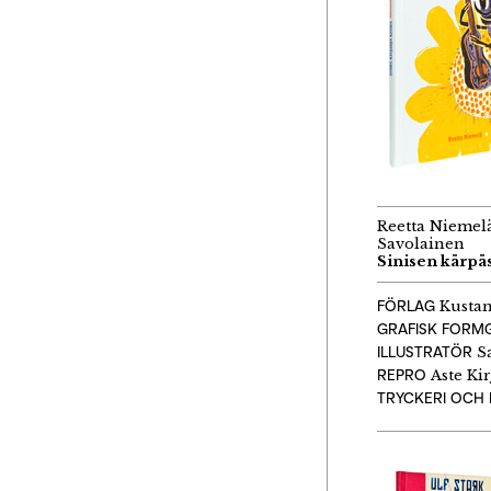
Reetta Niemelä
Savolainen
Sinisen kärpä
FÖRLAG
Kustan
GRAFISK FORM
ILLUSTRATÖR
Sa
REPRO
Aste Kir
TRYCKERI OCH 