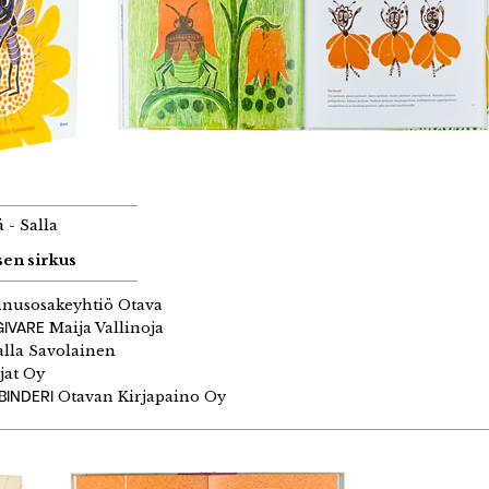
 - Salla
sen sirkus
nusosakeyhtiö Otava
GIVARE
Maija Vallinoja
lla Savolainen
jat Oy
BINDERI
Otavan Kirjapaino Oy