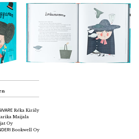
en
GIVARE
Réka Király
rika Maijala
jat Oy
NDERI
Bookwell Oy