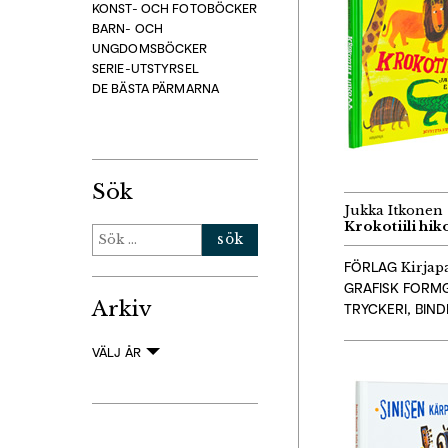
KONST- OCH FOTOBÖCKER
BARN- OCH
UNGDOMSBÖCKER
SERIE-UTSTYRSEL
DE BÄSTA PÄRMARNA
Sök
Jukka Itkonen
Krokotiili hik
Sök
efter:
FÖRLAG
Kirjap
GRAFISK FORMG
Arkiv
TRYCKERI, BIN
VÄLJ ÅR