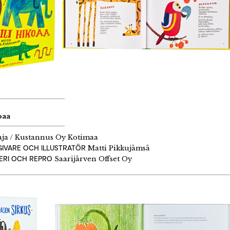
oaa
aja / Kustannus Oy Kotimaa
IVARE OCH ILLUSTRATÖR
Matti Pikkujämsä
DERI OCH REPRO
Saarijärven Offset Oy